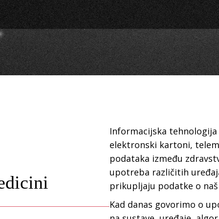
Informacijska tehnologija
elektronski kartoni, tele
podataka između zdravstv
upotreba različitih uređaj
edicini
prikupljaju podatke o naš
Kad danas govorimo o upo
na sustave, uređaje, algor