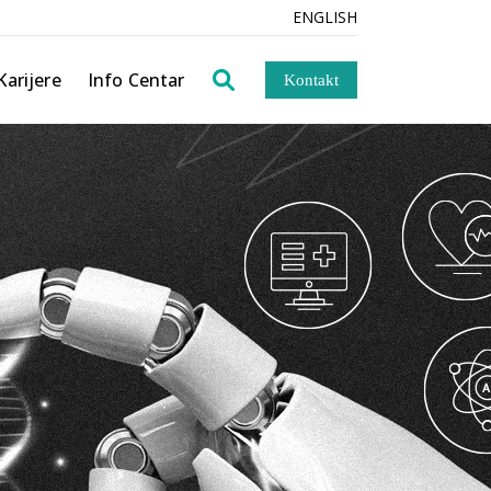
ENGLISH
Novosti
Blog
SIG
Karijere
Info Centar
Kontakt
 zavod
Novosti
Blog
d
VINEYARD
entacija
tava
entacija
ARD
rećenje –
ija
cija Fina
nje
ija