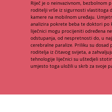
Riječ je o neinvazivnom, bezbolnom p
roditelji vrše iz sigurnosti vlastito
kamere na mobilnom uređaju. Umjetna
analizira pokrete beba te doktori po k
liječnici mogu procijeniti određena n
odstupanja, od nespretnosti do, u naj
cerebralne paralize. Priliku su dosad
roditelja iz čitavog svijeta, a zahvaljuj
tehnologije liječnici su uštedjeli stoti
umjesto toga uložili u skrb za svoje p