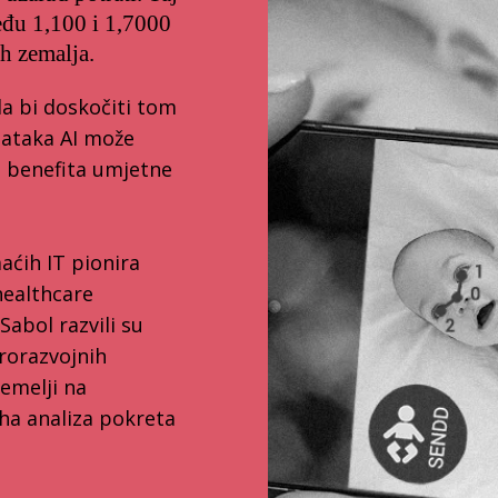
eđu 1,100 i 1,7000
h zemalja.
la bi doskočiti tom
ataka AI može
od benefita umjetne
ćih IT pionira
healthcare
Sabol razvili su
rorazvojnih
emelji na
rha analiza pokreta