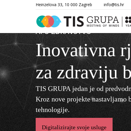
Heinzelova 33, 10 000 Zagreb
info@tis.hr
AI U ZDRAVSTVU
Inovativna r
za zdraviju
TIS GRUPA jedan je od predvodni
Kroz nove projekte nastavljamo 
tehnologije.
Digitalizirajte svoje usluge