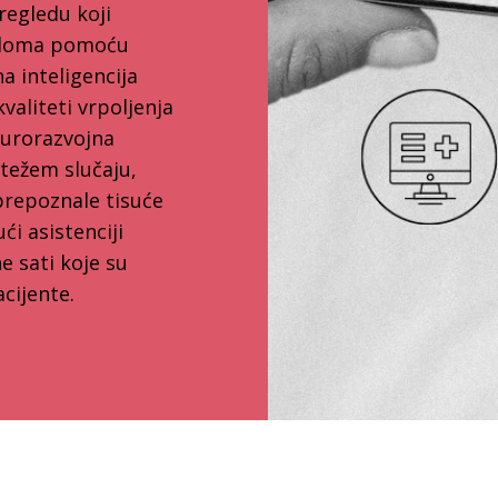
regledu koji
ga doma pomoću
 inteligencija
valiteti vrpoljenja
eurorazvojna
težem slučaju,
 prepoznale tisuće
ući asistenciji
ne sati koje su
acijente.