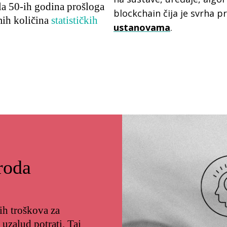
šla 50-ih godina prošloga
blockchain čija je svrha p
mih količina
statističkih
ustanovama
.
roda
h troškova za
 uzalud potrati. Taj