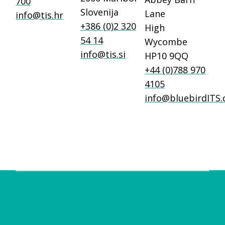
700
Slovenija
Lane
info@tis.hr
+386 (0)2 320
High
54 14
Wycombe
info@tis.si
HP10 9QQ
+44 (0)788 970
4105
info@bluebirdITS.