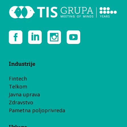
Industrije
Fintech
Telkom
Javna uprava
Zdravstvo
Pametna poljoprivreda