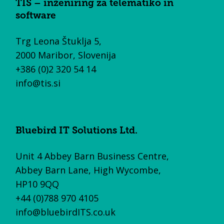
TIS – inženiring za telematiko in
software
Trg Leona Štuklja 5,
2000 Maribor, Slovenija
+386 (0)2 320 54 14
info@tis.si
Bluebird IT Solutions Ltd.
Unit 4 Abbey Barn Business Centre,
Abbey Barn Lane, High Wycombe,
HP10 9QQ
+44 (0)788 970 4105
info@bluebirdITS.co.uk