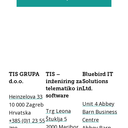
TIS GRUPA
TIS –
Bluebird IT
d.o.o.
inženiring za
Solutions
telematiko in
Ltd.
Heinzelova 33
software
Unit 4 Abbey
10 000 Zagreb
Trg Leona
Barn Business
Hrvatska
Štuklja 5
Centre
+385 (0)1 23 55
2000 Maribor
Abbey Barn