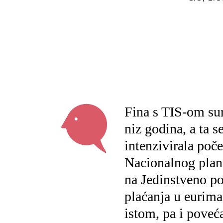
Fina s TIS-om su
niz godina, a ta s
intenzivirala poč
Nacionalnog plan
na Jedinstveno p
plaćanja u eurima
istom, pa i pove