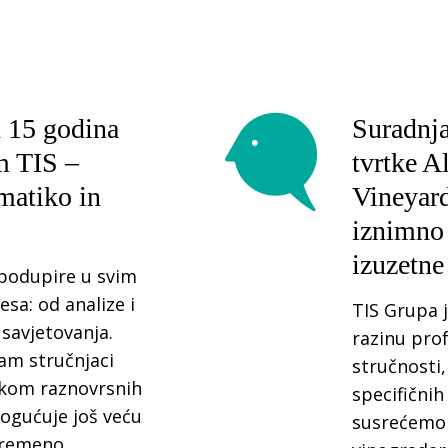
 15 godina
Suradnj
m TIS –
tvrtke A
ematiko in
Vineyard
iznimno 
izuzetne
 podupire u svim
sa: od analize i
TIS Grupa 
 savjetovanja.
razinu prof
nam stručnjaci
stručnosti
ikom raznovrsnih
specifičnih
ogućuje još veću
susrećemo 
ovremeno