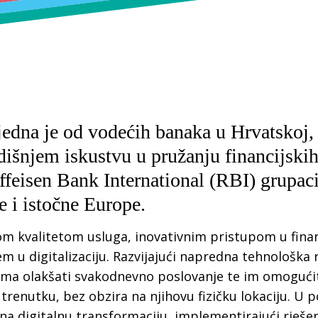
TIS Payments T
SENDD Sustava
Creator
SEPA izravno terećen
Uvođenje Eura
Financijska agencija F
TIS EPREL rješenje
TIS Payments Test
Creator
Uvođenje Eura
jedna je od vodećih banaka u Hrvatskoj,
odišnjem iskustvu u pružanju financijskih
eisen Bank International (RBI) grupacij
e i istočne Europe.
m kvalitetom usluga, inovativnim pristupom u fina
 u digitalizaciju. Razvijajući napredna tehnološka r
cima olakšati svakodnevno poslovanje te im omogući
renutku, bez obzira na njihovu fizičku lokaciju. U
a digitalnu transformaciju, implementirajući rješe