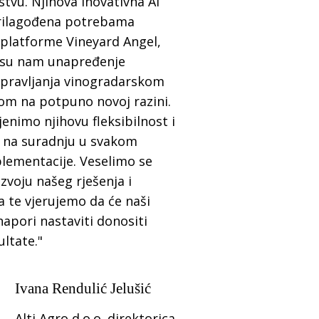
tvu. Njihova inovativna AI
prilagođena potrebama
 platforme Vineyard Angel,
 su nam unapređenje
upravljanja vinogradarskom
om na potpuno novoj razini.
enimo njihovu fleksibilnost i
 na suradnju u svakom
lementacije. Veselimo se
zvoju našeg rješenja i
a te vjerujemo da će naši
napori nastaviti donositi
ultate."
Ivana Rendulić Jelušić
Alti Agro d.o.o. direktorica