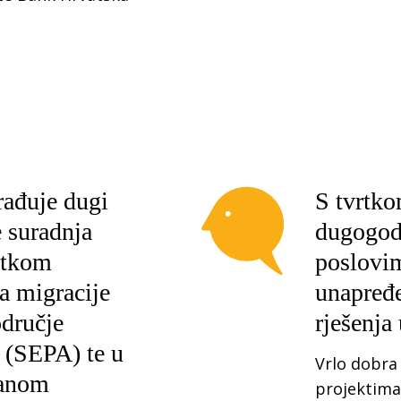
rađuje dugi
S tvrtk
e suradnja
dugogod
etkom
poslovim
a migracije
unapređe
odručje
rješenja
 (SEPA) te u
Vrlo dobra
ćanom
projektima