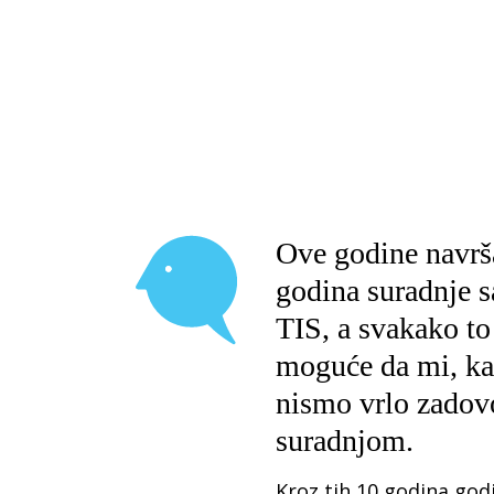
Ove godine navrš
godina suradnje 
TIS, a svakako to 
moguće da mi, kao
nismo vrlo zadov
suradnjom.
Kroz tih 10 godina godi