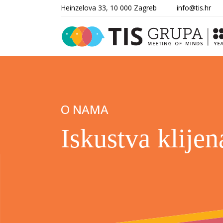
Heinzelova 33, 10 000 Zagreb
info@tis.hr
O
NAMA
Iskustva
klijen