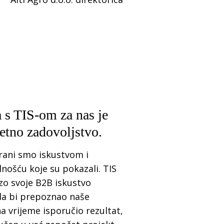
 s TIS-om za nas je
zetno zadovoljstvo.
rani smo iskustvom i
nošću koje su pokazali. TIS
zo svoje B2B iskustvo
 da bi prepoznao naše
na vrijeme isporučio rezultat,