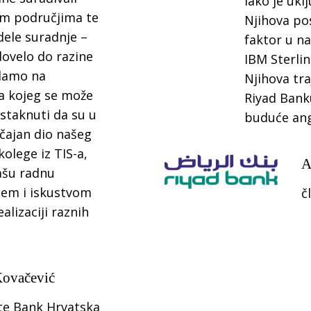
iako je ukl
im područjima te
Njihova po
dele suradnje –
faktor u na
dovelo do razine
IBM Sterlin
edamo na
Njihova tra
a kojeg se može
Riyad Bank
istaknuti da su u
buduće ang
ajan dio našeg
kolege iz TIS-a,
A
našu radnu
jem i iskustvom
č
alizaciji raznih
ovačević
ste Bank Hrvatska