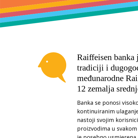
Raiffeisen banka 
tradiciji i dugog
međunarodne Raiff
12 zemalja srednj
Banka se ponosi visoko
kontinuiranim ulaganjem
nastoji svojim korisni
proizvodima u svakom t
je posebno usmjerena n