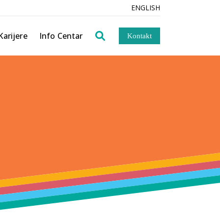
ENGLISH
Novosti
Blog
SIG
Karijere
Info Centar
Kontakt
 zavod
Novosti
Blog
d
VINEYARD
entacija
tava
entacija
ARD
rećenje –
ija
cija Fina
nje
ija