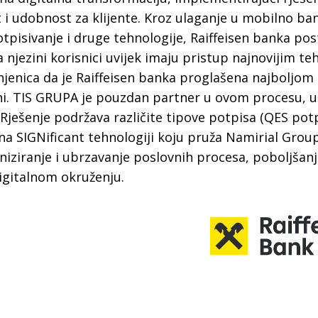
t i udobnost za klijente. Kroz ulaganje u mobilno ba
otpisivanje i druge tehnologije, Raiffeisen banka po
da njezini korisnici uvijek imaju pristup najnovijim t
njenica da je Raiffeisen banka proglašena najboljo
ni. TIS GRUPA je pouzdan partner u ovom procesu, u d
 Rješenje podržava različite tipove potpisa (QES potp
 na SIGNificant tehnologiji koju pruža Namirial Grou
niziranje i ubrzavanje poslovnih procesa, poboljšanj
igitalnom okruženju.