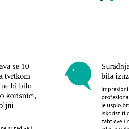
ava se 10
Suradnja
sa tvrtkom
bila izu
ne bi bilo
Impresioni
 korisnici,
profesional
oljni
je uspio br
iskoristiti
zahtjeve i 
ne surađivali