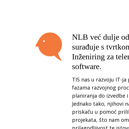
NLB već dulje od
surađuje s tvrtko
Inženiring za tel
software.
TIS nas u razvoju IT-ja
fazama razvojnog proce
planiranja do izvedbe i
Jednako tako, njihovi 
priskaču u pomoć pril
projekata, što nam om
prilagodljivost te ist