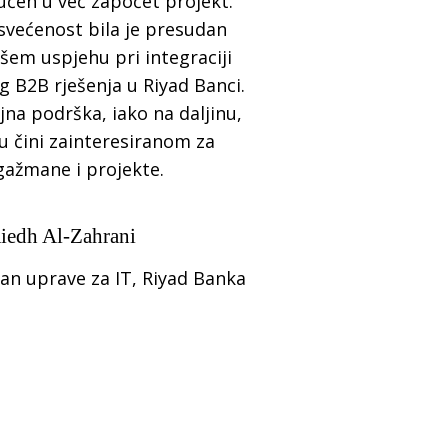
jučen u već započet projekt.
svećenost bila je presudan
šem uspjehu pri integraciji
g B2B rješenja u Riyad Banci.
jna podrška, iako na daljinu,
u čini zainteresiranom za
ažmane i projekte.
iedh Al-Zahrani
lan uprave za IT, Riyad Banka