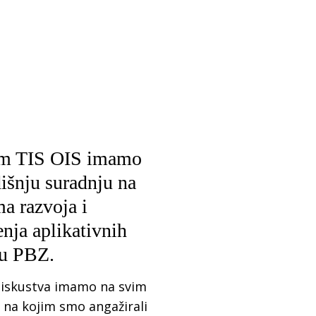
om TIS OIS imamo
išnju suradnju na
a razvoja i
nja aplikativnih
 u PBZ.
 iskustva imamo na svim
 na kojim smo angažirali