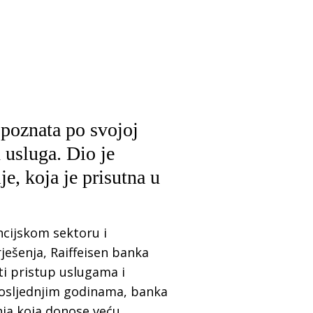
est
je –
ina
 poznata po svojoj
 usluga. Dio je
e, koja je prisutna u
ncijskom sektoru i
ješenja, Raiffeisen banka
ti pristup uslugama i
 posljednjim godinama, banka
nja koja donose veću