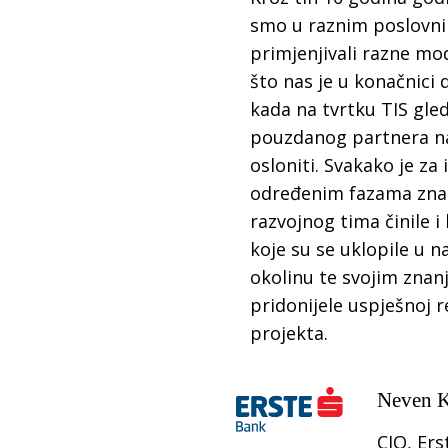
smo u raznim poslovn
primjenjivali razne mo
što nas je u konačnici 
kada na tvrtku TIS gl
pouzdanog partnera n
osloniti. Svakako je za 
određenim fazama znač
razvojnog tima činile i 
koje su se uklopile u 
okolinu te svojim znan
pridonijele uspješnoj re
projekta.
Neven K
CIO, Er