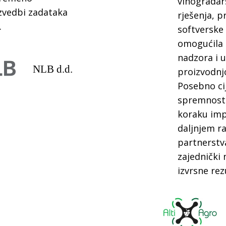
vinogradars
izvedbi zadataka
rješenja, 
.
softverske
omogućila
nadzora i 
NLB d.d.
proizvodnj
Posebno cij
spremnost
koraku imp
daljnjem ra
partnerstv
zajednički 
izvrsne rez